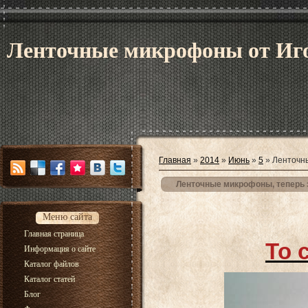
Ленточные микрофоны от Иг
Главная
»
2014
»
Июнь
»
5
» Ленточны
Ленточные микрофоны, теперь 
Меню сайта
Главная страница
To 
Информация о сайте
Каталог файлов
Каталог статей
Блог