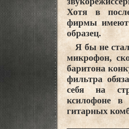
звукорежиссер
Хотя в посл
фирмы имеют 
образец.
Я бы не стал 
микрофон, ск
баритона конк
фильтра обяз
себя на стр
ксилофоне в 
гитарных комби
_____________