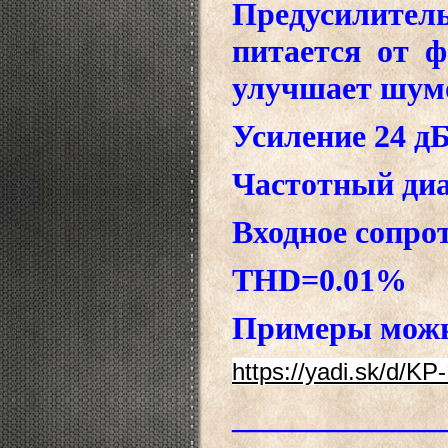
Предусилите
питается от 
улучшает шумо
Усиление 24 дБ
Частотный диап
Входное сопро
THD=0.01%
Примеры можн
https://yadi.sk/d/K
_____________