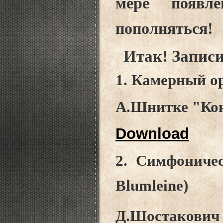
мере появле
пополняться!
Итак! Записи
1. Камерный о
А.Шнитке "Кон
Download
2. Симфоничес
Blumleine
)
Д.Шостакович 