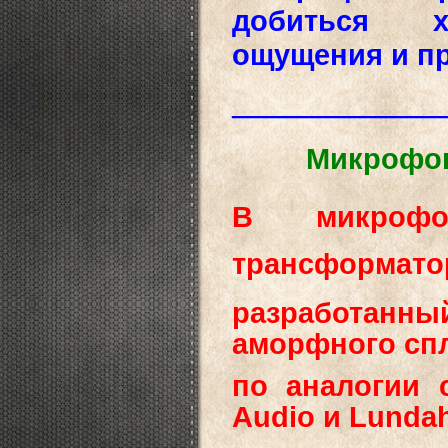
добиться хо
ощущения и пр
_____________
Микрофон
В
микрофон
трансформато
разработан
аморфного спл
по аналогии 
Audio и Lundah