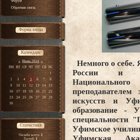
Форум
Обратная связь
Форма входа
Календарь
Немного о себе. 
«
Июнь 2014
»
ПН
ВТ
СР
ЧТ
ПТ
СБ
ВС
России и Баш
1
2
3
4
5
6
7
8
Национальног
9
10
11
12
13
14
15
преподавателем
16
17
18
19
20
21
22
23
24
25
26
27
28
29
искусств и Уфи
30
образование - 
специальности "
Статистика
Уфимское училище
Онлайн всего:
1
Уфимская Ак
Гостей:
1