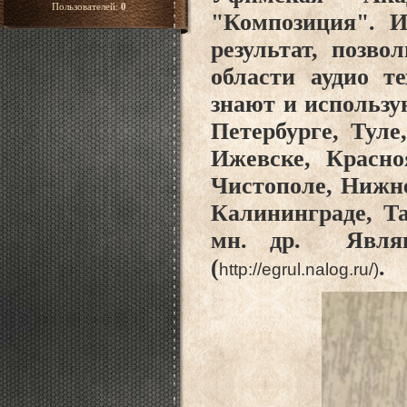
Пользователей:
0
"Композиция". И
результат, позв
области аудио т
знают и использу
Петербурге, Туле
Ижевске, Красноя
Чистополе, Нижне
Калининграде, Та
мн. др. Являю
(
.
http://egrul.nalog.ru/)