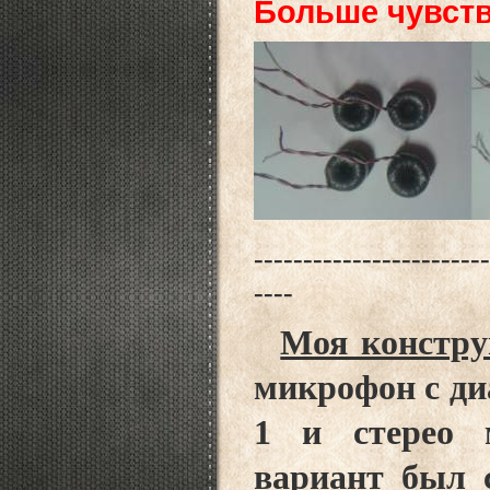
Больше чувств
------------------------
----
Моя констру
микрофон с д
1 и стерео 
вариант был с